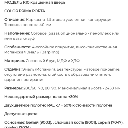
МОДЕЛЬ К10 крашенная дверь
COLOR PRIMA PORTA
Описание:
Каркасно- Щитовая усиленная конструкция.
Толщина полотна 40 мм
Наполнение
: Сотовое (база), опционально - пеноплекс или
мин вата кнауф.
Особенности:
4-хслойное покрытие, высококачественная
Испанская Эмаль (Barpimo)
Материал:
Сосновый брус, МДФ и ХДФ
Отделка:
Эмаль (Испания), Без текстуры, матовое покрытие,
отсутствие разнотона, стойкость к образованию пятен,
царапин, истирания
Размеры:
200/60, 70, 80, 90. Максимальная высота - 2450 мм
Нестандартный размер полотна +30%
Двухцветное полотно RAL k7 + 50% к стоимости полотна
Доступные цвета:
Основные: Белый (9003), , слоновая кость (9001), серый (7047),
графит (7024)