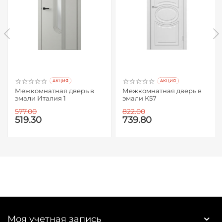
AКЦИЯ
AКЦИЯ
Межкомнатная дверь в
Межкомнатная дверь в
эмали Италия 1
эмали К57
577.00
822.00
519.30
739.80
Моя учетная запись