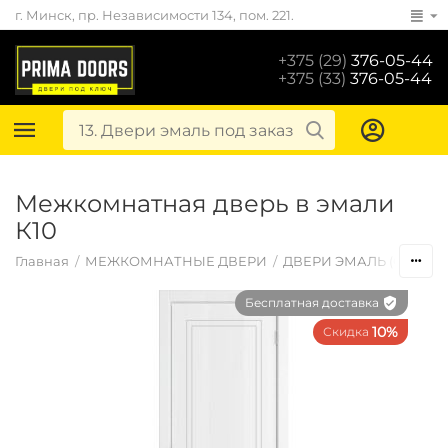
г. Минск, пр. Независимости 134, пом. 221.
+375 (29)
376-05-44
+375 (33)
376-05-44
Межкомнатная дверь в эмали
К10
Главная
/
МЕЖКОМНАТНЫЕ ДВЕРИ
/
ДВЕРИ ЭМАЛЬ (ОКРАШ
Бесплатная доставка
10%
Скидка