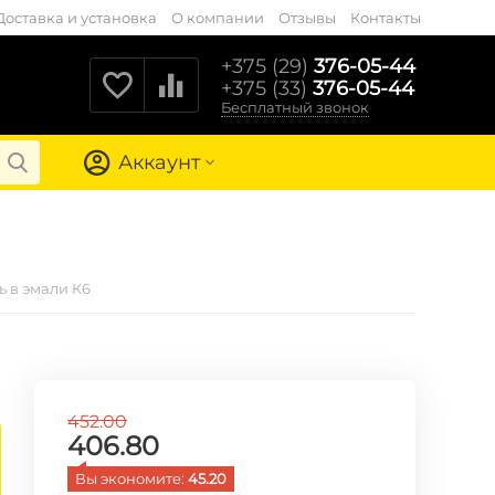
Доставка и установка
О компании
Отзывы
Контакты
+375 (29)
376-05-44
+375 (33)
376-05-44
Бесплатный звонок
Аккаунт
 в эмали К6
452.00
406.80
Вы экономите: 
45.20