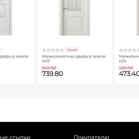
AКЦИЯ
в эмали
Межкомнатная дверь в эмали
Межкомнатна
К49
К24
822.00
526.00
739.80
473.4
ые ссылки
Покупателю