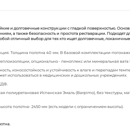
йкие и долговечные конструкции с гладкой поверхностью. Основ
иям, а также безопасность и простота реставрации. Подходят 
обой отличный выбор для тех кто ищет долговечные, локаничные 
ция. Толщина полотна 40 мм. В базовой комплектации-погонажн
-и теплоизоляции, опционально - пеноплекс или минеральная вата
сть, износостойкость и устойчивость к влаге и перепадам темпер
ожет использоваться в медицинских и дошкольных учреждениях.
ХДФ.
я полиуретановая Испанская Эмаль (Barpimo), без текстуры, мато
сота полотна- 2450 мм (есть модели с ограничением высоты).
лотна.