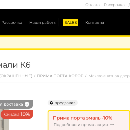
Оплата
Рассрочка
Рассрочка
Наши работы
SALES
Контакты
мали К6
 (ОКРАШЕННЫЕ)
/
ПРИМА ПОРТА КОЛОР
/
Межкомнатная дверь
0%
предзаказ
Прима порта эмаль -10%
Подробности промо-акции