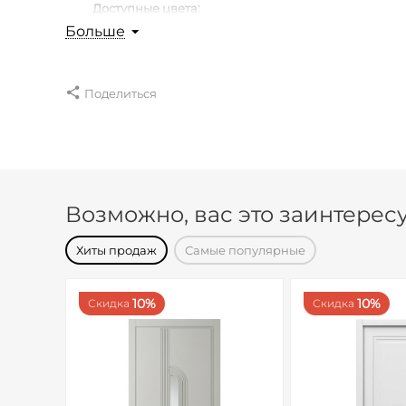
Доступные цвета:
Больше
Основные цвета без доплат
: Белый (9003), Слонова
Все другие цвета по таблице RAL K7 +30% к стоимо
Стоимость комплекта в КОМПЛАНАР наружне
Поделиться
Стоимость комплекта в КОМПЛАНАРС РЕВЕРС
Стоимость комплекта в МОНОБЛОК +50%
Алюминиевая кромка (серый, черный)+150 ру
Стоимость указана за полотно.
Возможно, вас это заинтерес
Хиты продаж
Самые популярные
10%
10%
Скидка
Скидка