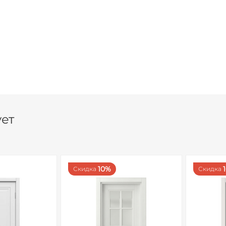
я кость (9001), Серый (7047), Графит (7024), Базальт серый (7012).
сти.
е открывание + 20%
 + 40%
блей.
ует
10%
Скидка
Скидка