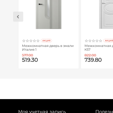
AКЦИЯ
AКЦИЯ
Межкомнатная дверь в эмали
Межкомнатная дверь 
Италия 1
К57
577.00
822.00
519.30
739.80
Моя учетная запись
Полезн