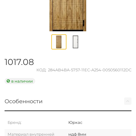
1017.08
КОД:
284AB4BA-5757-11EC-A254-0050560112DC
в наличии
Особенности
Бренд:
Юркас
Материал внутренней
мдф 8мм