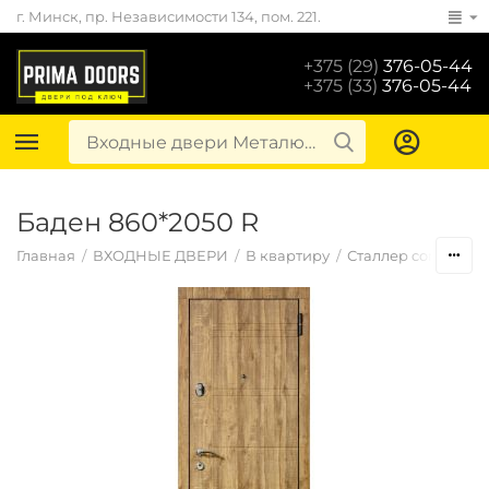
г. Минск, пр. Независимости 134, пом. 221.
+375 (29)
376-05-44
+375 (33)
376-05-44
Баден 860*2050 R
Главная
/
ВХОДНЫЕ ДВЕРИ
/
В квартиру
/
Сталлер comfort 2К