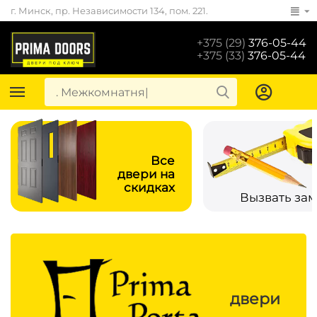
г. Минск, пр. Независимости 134, пом. 221.
+375 (29)
376-05-44
+375 (33)
376-05-44
Все
двери на
скидках
Вызвать за
двери