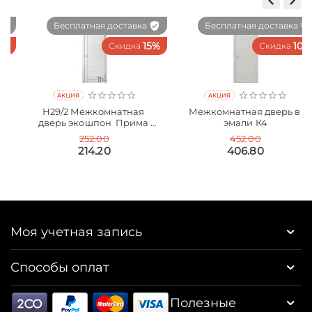
Бесплатная доставка
Бесплатная доставка
0%
15%
10%
Скидка
Скидка
AКЦИЯ
AКЦИЯ
Н29/2 Межкомнатная 
Межкомнатная дверь в 
дверь экошпон  Прима 
эмали К4
Порта
252.00
452.00
214.20
406.80
Моя учетная запись
Способы оплат
Полезные